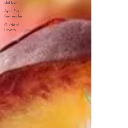
del Bar
App Per
Bartender
Guida al
Lavoro