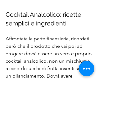
Cocktail Analcolico: ricette 
semplici e ingredienti
Affrontata la parte finanziaria, ricordati 
però che il prodotto che vai poi ad 
erogare dovrà essere un vero e proprio 
cocktail analcolico, non un mischiume 
a caso di succhi di frutta inseriti senza 
un bilanciamento. Dovrà avere 
un'acidità giusta unita ad una dolcezza 
che non stucca il palato, unito ad un 
valore percepito
 che giustifichi la 
spesa di 7/8€.
Se non hai idea di come preparare un 
cocktail analcolico ecco un paio di 
idee: