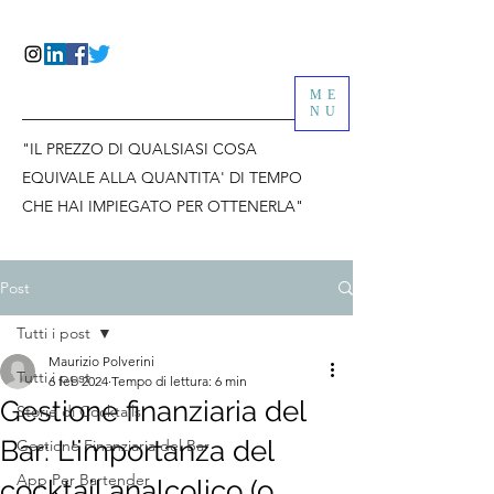
ME
NU
"IL PREZZO DI QUALSIASI COSA
EQUIVALE ALLA QUANTITA' DI TEMPO
CHE HAI IMPIEGATO PER OTTENERLA"
Post
Tutti i post
Maurizio Polverini
Tutti i post
6 feb 2024
Tempo di lettura: 6 min
Gestione finanziaria del
Storie di Cocktails
Bar: L'importanza del
Gestione Finanziaria del Bar
App Per Bartender
cocktail analcolico (o