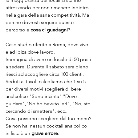
la maggioranza dei locali si stanno 
attrezzando per non rimanere indietro 
nella gara della sana competitività. Ma 
perché dovresti seguire questo 
percorso e 
cosa ci guadagni
?
Caso studio riferito a Roma, dove vivo 
e ad Ibiza dove lavoro.
Immagina di avere un locale di 50 posti 
a sedere. Durante il sabato sera pieno 
riesci ad accogliere circa 100 clienti.
Seduti ai tavoli calcoliamo che 1 su 5 
per diversi motivi sceglierà di bere 
analcolico "Sono incinta","Devo 
guidare","No ho bevuto ieri", "No, sto 
cercando di smettere", ecc..
Cosa possono scegliere dal tuo menu?
Se non hai nessun cocktail analcolico 
in lista è un 
grave errore
: