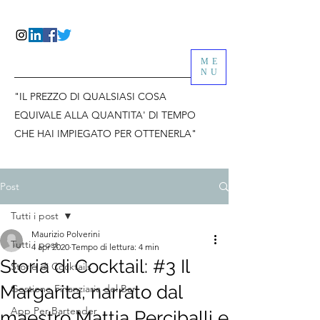
ME
NU
"IL PREZZO DI QUALSIASI COSA
EQUIVALE ALLA QUANTITA' DI TEMPO
CHE HAI IMPIEGATO PER OTTENERLA"
Post
Tutti i post
Maurizio Polverini
Tutti i post
4 apr 2020
Tempo di lettura: 4 min
Storia di Cocktail: #3 Il
Storie di Cocktails
Margarita, narrato dal
Gestione Finanziaria del Bar
App Per Bartender
maestro Mattia Perciballi e