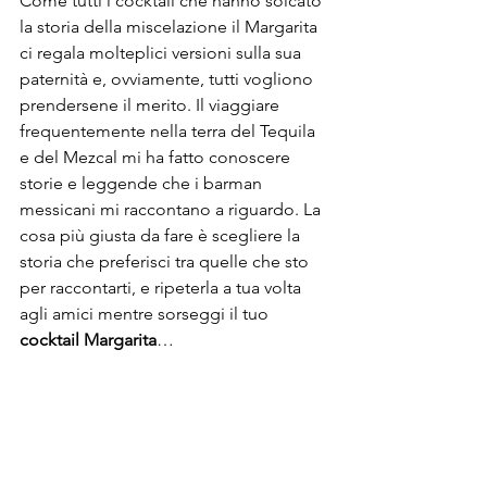
Come tutti i cocktail che hanno solcato 
la storia della miscelazione il Margarita  
ci regala molteplici versioni sulla sua 
paternità e, ovviamente, tutti vogliono 
prendersene il merito. Il viaggiare 
frequentemente nella terra del Tequila 
e del Mezcal mi ha fatto conoscere 
storie e leggende che i barman 
messicani mi raccontano a riguardo. La 
cosa più giusta da fare è scegliere la 
storia che preferisci tra quelle che sto 
per raccontarti, e ripeterla a tua volta 
agli amici mentre sorseggi il tuo 
cocktail Margarita
… 