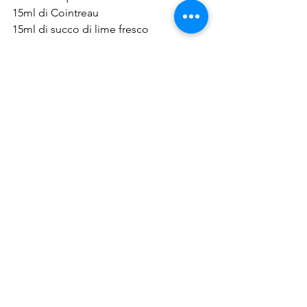
15ml di Cointreau
15ml di succo di lime fresco
Riempire lo shaker con ghiaccio ed 
agitare con forza per alcuni secondi.
Versare infine il contenuto dello shaker 
nel bicchiere caratteristico, chiamato 
Sombrero, precedentemente freddato.
Decorazione: sale al bordo di mezzo 
bicchiere (bisogna dare la possibilità al 
cliente di scegliere se berlo con le 
labbra che toccano il sale, oppure no), 
ed una rondella di lime.
Ma quanto costa davvero un 
Margarita? Scoprilo 
QUI