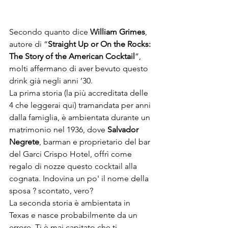
Secondo quanto dice 
William Grimes
, 
autore di “
Straight Up or On the Rocks: 
The Story of the American Cocktail
”, 
molti affermano di aver bevuto questo 
drink già negli anni ’30. 
La prima storia (la più accreditata delle 
4 che leggerai qui) tramandata per anni 
dalla famiglia, è ambientata durante un 
matrimonio nel 1936, dove 
Salvador 
Negrete
, barman e proprietario del bar 
del Garci Crispo Hotel, offrì come 
regalo di nozze questo cocktail alla 
cognata. Indovina un po' il nome della 
sposa ? scontato, vero? 
La seconda storia è ambientata in 
Texas e nasce probabilmente da un 
errore. Ti è mai capitato che ti 