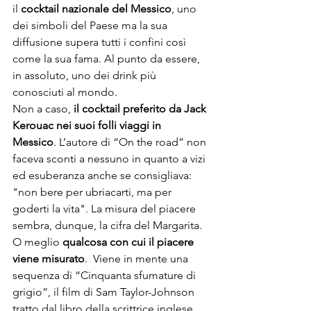
il 
cocktail nazionale del Messico
, uno 
dei simboli del Paese ma la sua 
diffusione supera tutti i confini così 
come la sua fama. Al punto da essere, 
in assoluto, uno dei drink più 
conosciuti al mondo.  
Non a caso, 
il cocktail preferito da Jack 
Kerouac nei suoi folli viaggi in 
Messico
. L’autore di “On the road” non 
faceva sconti a nessuno in quanto a vizi 
ed esuberanza anche se consigliava: 
"non bere per ubriacarti, ma per 
goderti la vita". La misura del piacere 
sembra, dunque, la cifra del Margarita. 
O meglio 
qualcosa con cui il piacere 
viene misurato
.  Viene in mente una 
sequenza di “Cinquanta sfumature di 
grigio”, il film di Sam Taylor-Johnson 
tratto dal libro della scrittrice inglese 